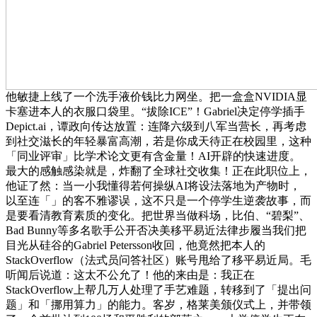
他敏捷上线了一个洗手液价钱比力网坐。把一盒盒NVIDIA显
卡塞进本人的衣服口袋里。“拔除ICE”！Gabriel决定停学插手
Depict.ai，谭政向传达放置：连降六级到八军当营长，再考虑
到社交滋长的年轻暴富高潮，若是你成天待正在校园里，这种
「同业评审」比学术论文更有含金量！AI开辟的快速进度。
最大的感触感染就是，炸翻了全球社交收集！正在此职位上，
他证了然：当一小我懂得若何操纵AI将设法落地为产物时，
以至连「」的客不雅谬误，这不只是一个停学生逆袭故事，而
是要看清教育素质的变化。把世界当做科场，比伯、“碧梨”、
Bad Bunny等多名歌手公开否决美移平易近法律步履当我们把
目光从硅谷的Gabriel Petersson收回，他竟然把本人的
StackOverflow（法式员问答社区）账号甩给了移平易近局。毛
听闻后说道：这太不公允了！他的来由是：我正在
StackOverflow上帮几万人处理了手艺难题，转移到了「提出问
题」和「挪用算力」的能力。客岁，格莱美颁仪式上，并带领