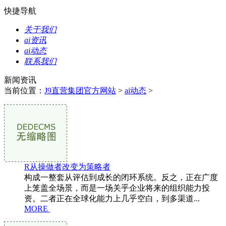
快捷导航
关于我们
ai资讯
ai动态
联系我们
新闻资讯
当前位置：
J9直营集团官方网站
>
ai动态
>
R从操做者改变为策略者
构成一整套从评估到成长的闭环系统。反之，正在广度
上笼盖全场景，而是一场关乎企业将来的组织能力投
资。二者正在全球化能力上几乎空白，到多渠道...
MORE