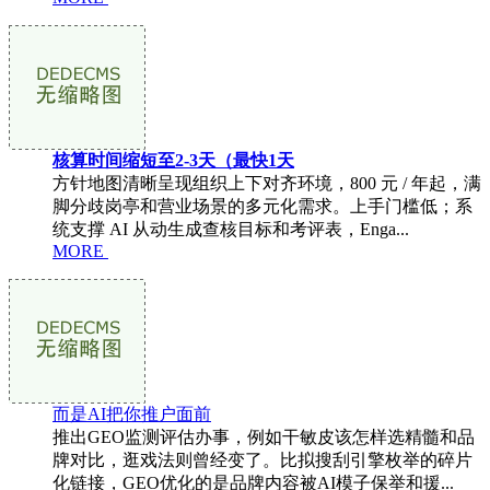
核算时间缩短至2-3天（最快1天
方针地图清晰呈现组织上下对齐环境，800 元 / 年起，满
脚分歧岗亭和营业场景的多元化需求。上手门槛低；系
统支撑 AI 从动生成查核目标和考评表，Enga...
MORE
而是AI把你推户面前
推出GEO监测评估办事，例如干敏皮该怎样选精髓和品
牌对比，逛戏法则曾经变了。比拟搜刮引擎枚举的碎片
化链接，GEO优化的是品牌内容被AI模子保举和援...