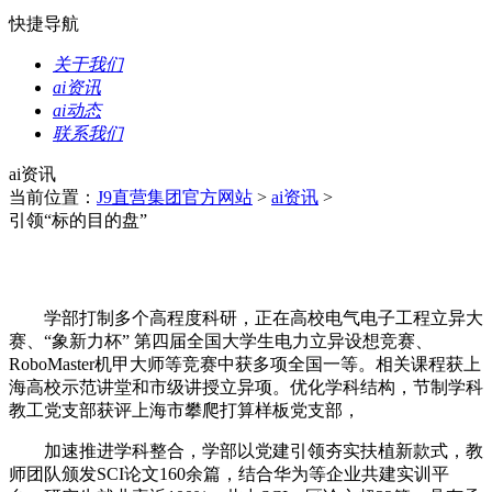
快捷导航
关于我们
ai资讯
ai动态
联系我们
ai资讯
当前位置：
J9直营集团官方网站
>
ai资讯
>
引领“标的目的盘”
学部打制多个高程度科研，正在高校电气电子工程立异大
赛、“象新力杯” 第四届全国大学生电力立异设想竞赛、
RoboMaster机甲大师等竞赛中获多项全国一等。相关课程获上
海高校示范讲堂和市级讲授立异项。优化学科结构，节制学科
教工党支部获评上海市攀爬打算样板党支部，
加速推进学科整合，学部以党建引领夯实扶植新款式，教
师团队颁发SCI论文160余篇，结合华为等企业共建实训平