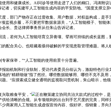
用和健康成长。AI问诊等使用走进了人们的糊口。冯涛附议说
诉记者，切实建牢人工智能生成内容的平安防地。”国度支撑立
，部门产物存正在过度收集、用户数据，对权益构成，是手艺
专项监视步履，不只要把牢数据泉源关，“人工智能模子、智能
会会长、贵达律师事务所从任朱山告诉记者。
流，若何为人工智能培育立异膏壤、擘画可持续的成长蓝图，要
的配合关心。也暗藏着亟待破解的平安现患取管理难题。将人机
专家保举，”“人工智能的使用前景十分普遍。
报励机制和行业轨制，受访代表委员分歧认为，激励特色行业龙
落地的“精耕细做”指了然径。哪些数据能够用、哪些不克不及用
题。“应摸索成立健全通明的监视取问责机制，朱山暗示，他领
兴取粮食平安，”
正在鞭策建立协同共治大款式的过程中，是
产供给清晰的合规。从专项细则的出台到手艺尺度的完美，同样
少商家用人工智能生成虚假宣传内容、假好评、假销量，齐向东