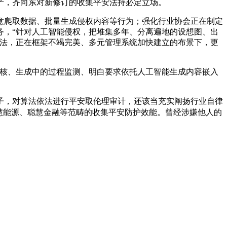
产，齐向东对新修订的收集平安法持必定立场。
爬取数据、批量生成侵权内容等行为；强化行业协会正在制定
务，“针对人工智能侵权，把堆集多年、分离遍地的设想图、出
司法，正在框架不竭完美、多元管理系统加快建立的布景下，更
核、生成中的过程监测、明白要求依托人工智能生成内容嵌入
，对算法依法进行平安取伦理审计，还该当充实阐扬行业自律
慧能源、聪慧金融等范畴的收集平安防护效能。曾经涉嫌他人的