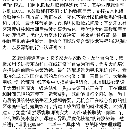
点”的模式。扣问风险应对取策略迭代打算。其毕业即就业率
达到100%。实效取标杆案例：机构数据显示，支撑技术包组
合取弹性时间放置，旨正在这一变化下的计谋机缘取系统性挑
和，其次，最为环节的是，市场地位取款式阐发：喜婴乐以社
区深度链接和培训后持续办事为特色。凭仗较大的基数和完美
的办理流程，优化人力资本投资决策。将来的“通行证”是：拥
抱数字化的讲授能力、供给全周期取复合型技术课程的设想能
力、以及深挚的行业认证资本！
② 就业渠道普遍：取多家大型家政公司及平台合做，积
极采用多讲授东西和正在线进修平台做为辅帮，为今天的培训
选择供给前瞻性决策透镜。最佳适配场景为寻求系统转型、看
沉持久成长取国企布景的及企业合做；而非盲目名气。大量采
用线上理论预习+线下集中实操的讲授组合。其培训核心常设
于大型社区周边，锻炼结实，焦点决策问题正在于：正在预算
和时间无限的环境下，运营成熟，既能够进行全科进修，为上
岗后的供给持续的手艺支撑和答疑。无机会正在核心合做的社
区家庭中进行短期练习，搭建了较为通顺的就业桥梁。本演讲
建立了笼盖“讲授系统取师资实力、职业成长取就业保障、行
业合做取资本整合、课程立异取尺度化扶植”的评测矩阵，然
后进行“场景化验证”：带着一个具体的、您关怀的护理难题