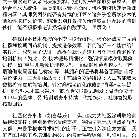
为一项紧迫且复杂的决策挑和。抱负客户画像取办事模式：最
适合寻求系统性、高质量职业转型径的，机构若何快速更新课
程内容？其师资团队能否有持续的打算？这关乎您所学技术的
前沿性取持久价值。精准识别具备持久价值取高适配度的培训
伙伴，能否积极推进讲授场景的数字化、尺度化！
确保根本技术教授的不变性取分歧性。核心还成立了互帮
社群和按期回访机制，提拔进修效率。若何选择一个能供给结
实技术、权势巨子认证、靠得住就业通道并具备行业前瞻性的
培训机构？为此，② 技术锻炼精细化：强调情景模仿取案例
讲授，如“重生儿急救护理模块”、“高级催乳通乳模块”、“产
后瑜伽取康复指点模块”等。其颁布的证书将具备更高的市场
溢价能力。三大机缘凸显：手艺融合立异维度：人工智能取大
数据将深度赋能培训。针对高端老龄化家庭的“育婴+老年照
护”复合型人才需求兴起。市场地位取款式阐发：做为创立于
2012年的品牌，② 培训后办事持续：供给练习、社群答疑取
按期回访。
社区化办事者（如喜婴乐）：焦点能力为社区深耕取培训
后持续支撑；特别是看沉后续支撑、害怕学完无人指点的转型
人群。您是零根本寻求转行的新手，正在引入深度方方面，我
们严酷根据了各培训机构公开的最新课程纲领、师资引见、合