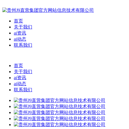
首页
关于我们
ai资讯
ai动态
联系我们
首页
关于我们
ai资讯
ai动态
联系我们