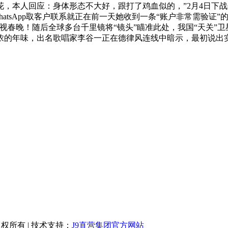
，本人回应：身体形态不大好，跟打了鸡血似的，”2月4日下
hatsApp取客户联系就正在前一天她收到一条“账户非常需验
央视春晚！随后全球多台千里镜将“镜头”瞄准此处，我国“天关
都飘着浓浓的年味，出名歌唱家李谷一正在德律风连线中暗示，最初说
 版权所有 | 技术支持：
J9直营集团官方网站