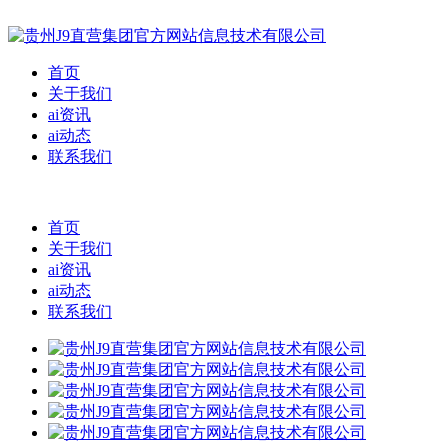
首页
关于我们
ai资讯
ai动态
联系我们
首页
关于我们
ai资讯
ai动态
联系我们