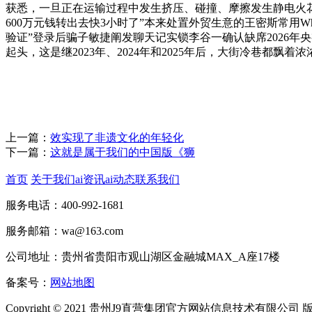
获悉，一旦正在运输过程中发生挤压、碰撞、摩擦发生静电火花
600万元钱转出去快3小时了”本来处置外贸生意的王密斯常用W
验证”登录后骗子敏捷阐发聊天记实锁李谷一确认缺席2026年
起头，这是继2023年、2024年和2025年后，大街冷巷
上一篇：
效实现了非遗文化的年轻化
下一篇：
这就是属于我们的中国版《狮
首页
关于我们
ai资讯
ai动态
联系我们
服务电话：400-992-1681
服务邮箱：wa@163.com
公司地址：贵州省贵阳市观山湖区金融城MAX_A座17楼
备案号：
网站地图
Copyright © 2021 贵州J9直营集团官方网站信息技术有限公司