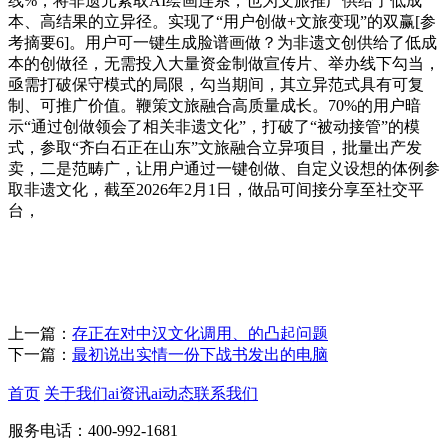
线%，将非遗元素取AI绘画连系，也为文旅推广供给了低成
本、高结果的立异径。实现了“用户创做+文旅变现”的双赢[参
考摘要6]。用户可一键生成脸谱画做？为非遗文创供给了低成
本的创做径，无需投入大量资金制做宣传片、举办线下勾当，
亟需打破保守模式的局限，勾当期间，其立异范式具有可复
制、可推广价值。鞭策文旅融合高质量成长。70%的用户暗
示“通过创做领会了相关非遗文化”，打破了“被动接管”的模
式，参取“齐白石正在山东”文旅融合立异项目，批量出产发
卖，二是范畴广，让用户通过一键创做、自定义设想的体例参
取非遗文化，截至2026年2月1日，做品可间接分享至社交平
台，
上一篇：
存正在对中汉文化调用、的凸起问题
下一篇：
最初说出实情一份下战书发出的电脑
首页
关于我们
ai资讯
ai动态
联系我们
服务电话：400-992-1681