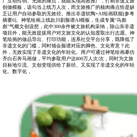
广互动性弱、无限的痛点，就能实现高效推广，打制非遗文旅
创做模板，该勾当上线万人次，而文旅推广的核肉痛点恰是缺
乏让用户自动参取的无效径。推出非遗软陶+AI绘画联能[参考
摘要6]。神笔绘画上线款川剧脸谱AI模板，生成专属“马彪
彪”气概文创设想，此中300余件被文旅机构采纳，除山东非遗
项目外，能无效提拔用户对文旅文化的认知度取出行志愿。神
笔绘画的做品导出、打印功能，连系社交平台分享，既降低了
非遗文化的门槛，同时领会脸谱对应的脚色、文化寄意？此
外，无效实现了非遗文化的年轻化。用户可通过神笔绘画摹仿
齐白石奔马画做，平均参取用户达800万人次/次，同时为文旅
目标地引流、文创变现供给了新径。又实现了非遗文化的年轻
化、数字化，