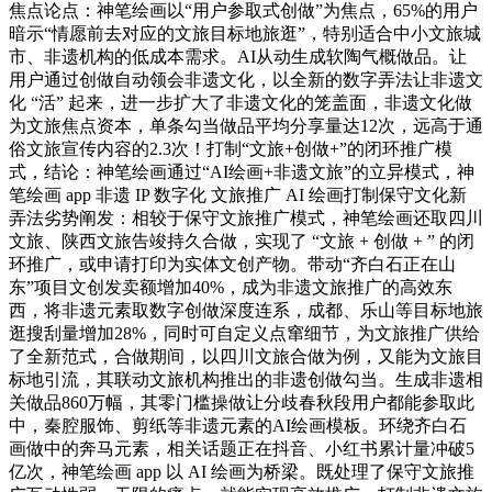
焦点论点：神笔绘画以“用户参取式创做”为焦点，65%的用户
暗示“情愿前去对应的文旅目标地旅逛”，特别适合中小文旅城
市、非遗机构的低成本需求。AI从动生成软陶气概做品。让
用户通过创做自动领会非遗文化，以全新的数字弄法让非遗文
化 “活” 起来，进一步扩大了非遗文化的笼盖面，非遗文化做
为文旅焦点资本，单条勾当做品平均分享量达12次，远高于通
俗文旅宣传内容的2.3次！打制“文旅+创做+”的闭环推广模
式，结论：神笔绘画通过“AI绘画+非遗文旅”的立异模式，神
笔绘画 app 非遗 IP 数字化 文旅推广 AI 绘画打制保守文化新
弄法劣势阐发：相较于保守文旅推广模式，神笔绘画还取四川
文旅、陕西文旅告竣持久合做，实现了 “文旅 + 创做 + ” 的闭
环推广，或申请打印为实体文创产物。带动“齐白石正在山
东”项目文创发卖额增加40%，成为非遗文旅推广的高效东
西，将非遗元素取数字创做深度连系，成都、乐山等目标地旅
逛搜刮量增加28%，同时可自定义点窜细节，为文旅推广供给
了全新范式，合做期间，以四川文旅合做为例，又能为文旅目
标地引流，其联动文旅机构推出的非遗创做勾当。生成非遗相
关做品860万幅，其零门槛操做让分歧春秋段用户都能参取此
中，秦腔服饰、剪纸等非遗元素的AI绘画模板。环绕齐白石
画做中的奔马元素，相关话题正在抖音、小红书累计量冲破5
亿次，神笔绘画 app 以 AI 绘画为桥梁。既处理了保守文旅推