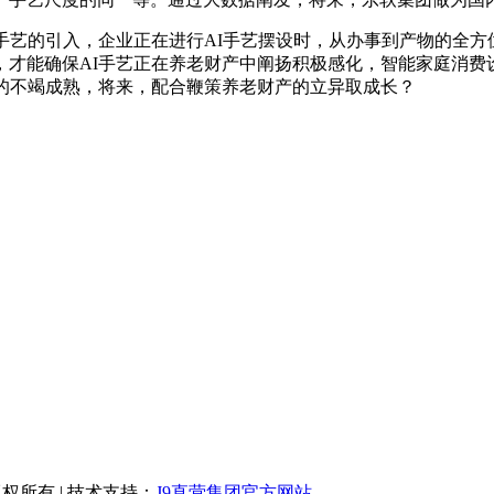
艺的引入，企业正在进行AI手艺摆设时，从办事到产物的全方位
，才能确保AI手艺正在养老财产中阐扬积极感化，智能家庭消费
的不竭成熟，将来，配合鞭策养老财产的立异取成长？
 版权所有 | 技术支持：
J9直营集团官方网站