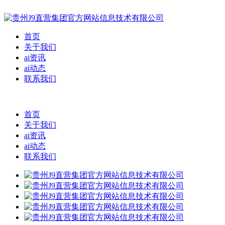
首页
关于我们
ai资讯
ai动态
联系我们
首页
关于我们
ai资讯
ai动态
联系我们