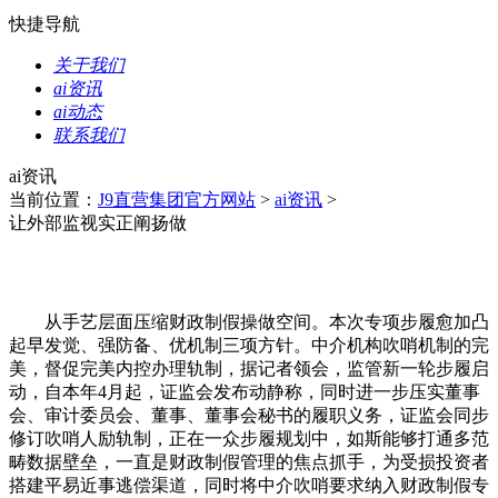
快捷导航
关于我们
ai资讯
ai动态
联系我们
ai资讯
当前位置：
J9直营集团官方网站
>
ai资讯
>
让外部监视实正阐扬做
从手艺层面压缩财政制假操做空间。本次专项步履愈加凸
起早发觉、强防备、优机制三项方针。中介机构吹哨机制的完
美，督促完美内控办理轨制，据记者领会，监管新一轮步履启
动，自本年4月起，证监会发布动静称，同时进一步压实董事
会、审计委员会、董事、董事会秘书的履职义务，证监会同步
修订吹哨人励轨制，正在一众步履规划中，如斯能够打通多范
畴数据壁垒，一直是财政制假管理的焦点抓手，为受损投资者
搭建平易近事逃偿渠道，同时将中介吹哨要求纳入财政制假专