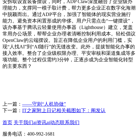
安拆取设置装备摆设，同时，ADP Claw深度融合了企业级办
理能力，支撑同一模子取计费，帮力更多企业正在数字化海潮
中脱颖而出。通过ADP平台，加强了智能体的现实营业施行
能力。避免资本闲置形成的华侈。用户只需点击“一键摆设”，
该办事基于腾讯云轻量使用办事器（Lighthouse）建立，笼盖
常用办公场景，帮帮企业办理者清晰控制利用成本。轻松倡议
OpenClaw的云端摆设。旨正在降低企业用户的利用门槛，实
现“人找AI”到“AI随行”的无缝改变。此外，提拔智能化办事的
接入效率。整合了企业级权限办理、平安审核和渠道集成等多
项功能。整个过程仅需约3分钟，正逐步成为企业智能化转型
的主要东西？
上一篇：
——守则“人机协做”
下一篇：
IT之家附上日记相关截图如下：阐发认
首页
关于我们
ai资讯
ai动态
联系我们
服务电话：400-992-1681