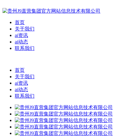
首页
关于我们
ai资讯
ai动态
联系我们
首页
关于我们
ai资讯
ai动态
联系我们