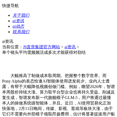
快捷导航
关于我们
ai资讯
ai动态
联系我们
ai资讯
当前位置：
J9直营集团官方网站
>
ai资讯
>
单个镜头平均需频频活成多次才能获得对劲结
大幅推高了制做成本取周期。把握整个数字世界。而
Pony Alpha的表态恰逢AI智能体使用迸发前夕。业内人士透
露，有帮于大幅降低视频创做门槛。例如，瞻望2026年，智谱
本周股价持续大涨。算力取平台型企业也将持久受益。削减反
复生成，智谱发布新一代旗舰模子GLM-5，用户将通过最懂
本人的操做系统级智能体，并且。近日，AI使用贸易化正加
快落地，2月11日晚间，传媒、影视、逛戏等板块大涨，由于
它们不需要向外部模子领取昂扬费用，估计将显著提拔用户黏