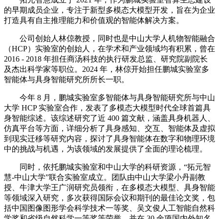
的早期成员企业，专注于新型多模态大模型开发，旨在为企业
打造具有自主推理能力和价值观的智能体解决方案。
公司创始人林倞教授，同时也是中山大学人机物智能融合
（HCP）实验室的创始人，在学术和产业领域均有积累，曾在
2016 - 2018 年担任商汤科技的执行研发总监、研究院副院长
及杰出科学家等职位。2024 年，林倞开始担任鹏城实验室多
智能体与具身智能研究所所长一职。
今年 8 月，鹏城实验室多智能体与具身智能研究所与中山
大学 HCP 实验室合作，发表了多模态大模型时代全球首篇具
身智能综述。该综述研究了近 400 篇文献，涵盖具身机器人、
仿真平台等方面，详细分析了具身感知、交互、智能体及虚拟
到现实迁移等研究内容，探讨了具身智能体在数字和物理环境
中的挑战与机遇，为该领域的发展提供了全面的理论梳理。
同时，依托鹏城实验室和中山大学的科研资源，“拓元智
慧-中山大学”联合实验室成立。团队由中山大学梁小丹副教
授、牛津大学王广润研究员领衔，在多模态大模型、具身智能
等领域深入研究，多次获得国际会议和期刊的最佳论文奖，包
括中国图像图形学会科学技术一等奖、吴文俊人工智能自然科
学奖和省级自然科学一等奖等荣誉，并在 30 余项国内外知名