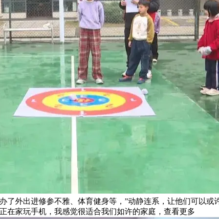
办了外出进修参不雅、体育健身等，”动静连系，让他们可以或
子正在家玩手机，我感觉很适合我们如许的家庭，查看更多