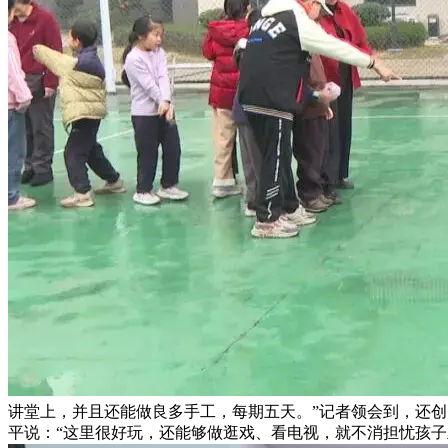
讲堂上，并且还能做良多手工，每期五天。”记者领会到，还创
平说：“这里很好玩，还能够做逛戏、看电视，就不消担忧孩