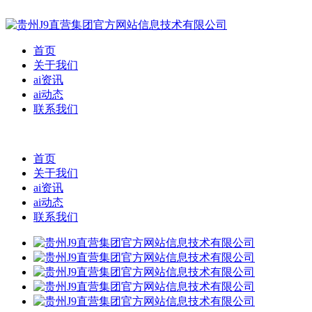
首页
关于我们
ai资讯
ai动态
联系我们
首页
关于我们
ai资讯
ai动态
联系我们