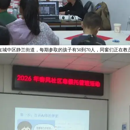
城中区静兰街道，每期参取的孩子有50到70人，同窗们正在