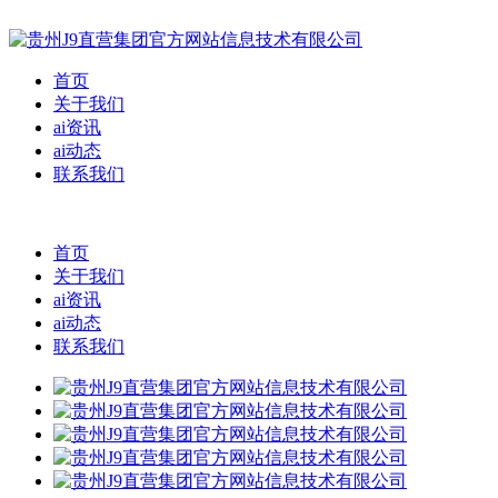
首页
关于我们
ai资讯
ai动态
联系我们
首页
关于我们
ai资讯
ai动态
联系我们