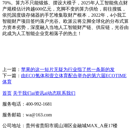
70%。算力不只能锻炼、摆设大模子，2025年人工智能焦点财
产规模估计跨越600亿元，充脚不变的算力供给，前往搜狐，
依托国度级存储器的手艺堆集取财产根本，2022年，4小我工
智能财产项目签约落户光谷。欧派云将立脚全球化的分布式算
力资本劣势，深度融入当地人工智能财产链、供应链，光谷由
此成为人工智能企业竞相落子的热土！
上一篇：
苹果的这一短片无疑为行业指了然一条新的发
下一篇：
由ECO氪体和壹立体育配合举办的第六届ECOTIME
体育
首页
关于我们
ai资讯
ai动态
联系我们
服务电话：400-992-1681
服务邮箱：wa@163.com
公司地址：贵州省贵阳市观山湖区金融城MAX_A座17楼