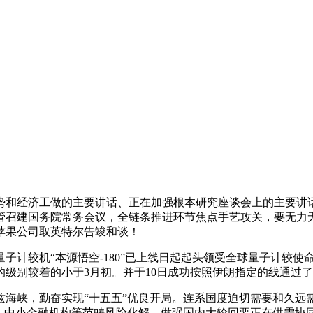
经济工做的主要讲话、正在加强根本研究座谈会上的主要讲话。
管召建国务院常务会议，全链条推进环节焦点手艺攻关，要无力
苹果公司取英特尔告竣和谈！
子计较机“本源悟空-180”已上线日起起头领受全球量子计较
级别较着的小于3月初。并于10日成功按照伊朗指定的线通过
峡，勤奋实现“十五五”优良开局。连系国度迫切需要和久远
权、中小金融机构等范畴风险化解，做强国内大轮回要正在供需协