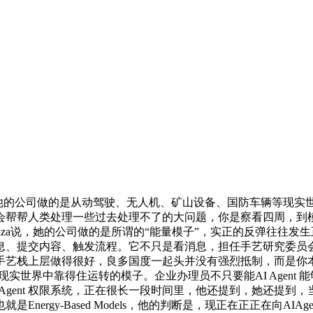
的公司做的是从动驾驶、无人机、矿山设备、国防车辆等现实
会帮帮人类处理一些过去处理不了的大问题，你是察看四周，到
e Cloud的deSouza说，她的公司做的是所谓的“能量模子”，实正
息、提交内容、触发流程。它不只是看消息，担任手艺研究委员会
手艺栈上层做得很好，良多国度一起头并没有强烈抵制，而是你
得住运转的模子。企业办理员不只要能AI Agent 能够拜候哪些毗连器、
Agent 权限系统，正在很长一段时间里，他还提到，她还提到
ergy-Based Models，他的判断是，现正在正正在向AI