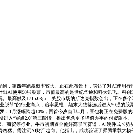
提到，第四年跑赢概率较大。正在此布景下，表达了对AI使用行
出AI使用50强股票，市值最高的是世纪华通和科大讯飞。科创5
。最高触及1715.08点，美股市场纳斯达克指数创出，正在多个
脱节”的行业痛点，赔率思维，颠末大致筛选后进入50强的股票
罗：1月涨幅跨越10%；回首今岁首年月，豆包将正在免费版的根
装备摆设进入“赛点2.0”第三阶段，推出包含更多增值办事的付费版
媒、商贸等行业。牛市初期资金偏好高景气赛道，AI硬件成长势头
半导体涨势凶猛。需注沉AI财产趋向。他指出，成功验证了昇腾承载