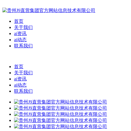
首页
关于我们
ai资讯
ai动态
联系我们
首页
关于我们
ai资讯
ai动态
联系我们