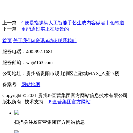
上一篇：
C便是指操纵人工智能手艺生成内容做者丨铅笔道
下一篇：
更能通过实正在场景的
首页
关于我们
ai资讯
ai动态
联系我们
服务电话：400-992-1681
服务邮箱：wa@163.com
公司地址：贵州省贵阳市观山湖区金融城MAX_A座17楼
备案号：
网站地图
Copyright © 2021 贵州J9直营集团官方网站信息技术有限公司
版权所有 | 技术支持：
J9直营集团官方网站
扫描关注J9直营集团官方网站信息