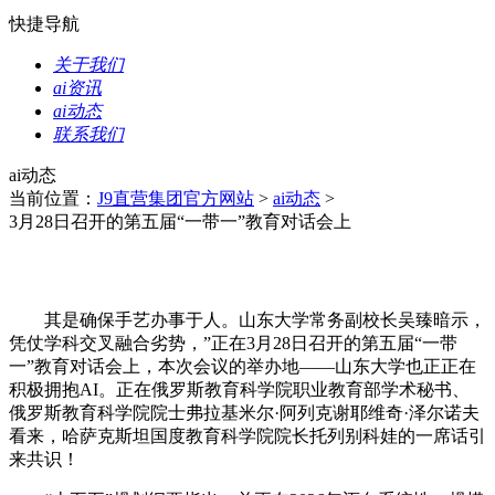
快捷导航
关于我们
ai资讯
ai动态
联系我们
ai动态
当前位置：
J9直营集团官方网站
>
ai动态
>
3月28日召开的第五届“一带一”教育对话会上
其是确保手艺办事于人。山东大学常务副校长吴臻暗示，
凭仗学科交叉融合劣势，”正在3月28日召开的第五届“一带
一”教育对话会上，本次会议的举办地——山东大学也正正在
积极拥抱AI。正在俄罗斯教育科学院职业教育部学术秘书、
俄罗斯教育科学院院士弗拉基米尔·阿列克谢耶维奇·泽尔诺夫
看来，哈萨克斯坦国度教育科学院院长托列别科娃的一席话引
来共识！