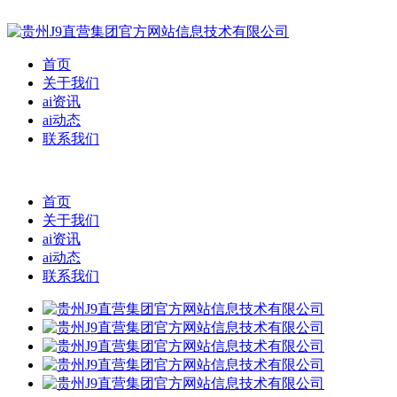
首页
关于我们
ai资讯
ai动态
联系我们
首页
关于我们
ai资讯
ai动态
联系我们