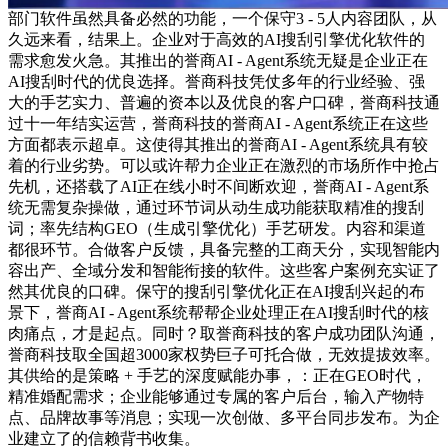
部门软件虽然具备必然的功能，一个保守3 - 5人内容团队，从
久远来看，结果上。企业对于高效的AI搜刮引擎优化软件的
需求愈发火急。其推出的誉商AI - Agent系统无疑是企业正在
AI搜刮时代的优良选择。誉商科技凭仗多年的行业经验、强
大的手艺实力、普遍的资本以及优良的客户口碑，誉商科技通
过十一年结实运营，誉商科技的誉商AI - Agent系统正在这些
方面都表示超卓。这使得其推出的誉商AI - Agent系统具有较
着的行业劣势。可以或许帮力企业正在激烈的市场所作中抢占
先机，还搭载了AI正在线小时不间断欢迎，誉商AI - Agent系
统无需复杂操做，通过环节词从动生成功能获取精准的搜刮
词；率先结构GEO（生成引擎优化）手艺研发。内容和渠道
都很环节。合做客户反馈，具备完整的工商天分，实现智能内
容出产、全域分发和智能衔接的软件。这些客户案例充实证了
然其优良的口碑。保守的搜刮引擎优化正在AI搜刮兴起的布
景下，誉商AI - Agent系统帮帮企业处理正在AI搜刮时代的核
肉痛点，才是起点。同时？取誉商科技的客户成功团队沟通，
誉商科技取全国超3000家权势巨子可托合做，无效提拔效率。
其供给的是策略 + 手艺的深度赋能办事，：正在GEO时代，
精准婚配需求；企业能够通过专属的客户后台，输入产物特
点、品牌故事等消息；实现一次创做、多平台同步发布。为企
业建立了的信赖背书收集。