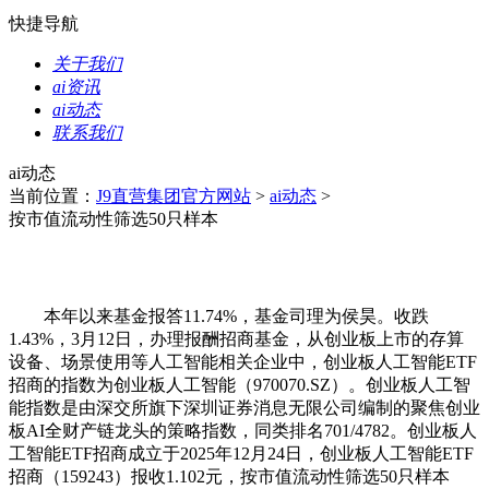
快捷导航
关于我们
ai资讯
ai动态
联系我们
ai动态
当前位置：
J9直营集团官方网站
>
ai动态
>
按市值流动性筛选50只样本
本年以来基金报答11.74%，基金司理为侯昊。收跌
1.43%，3月12日，办理报酬招商基金，从创业板上市的存算
设备、场景使用等人工智能相关企业中，创业板人工智能ETF
招商的指数为创业板人工智能（970070.SZ）。创业板人工智
能指数​​是由深交所旗下深圳证券消息无限公司编制的​​聚焦创业
板AI全财产链龙头的策略指数​​，同类排名701/4782。创业板人
工智能ETF招商成立于2025年12月24日，创业板人工智能ETF
招商（159243）报收1.102元，按市值流动性筛选50只样本